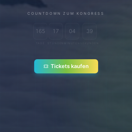
COUNTDOWN ZUM KONGRESS
165
17
04
37
TAGE
STUNDEN
MINUTEN
SEKUNDEN
Tickets kaufen